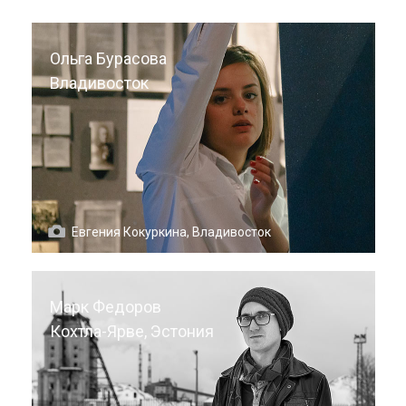
Ольга Бурасова
Владивосток
Евгения Кокуркина, Владивосток
Марк Федоров
Кохтла-Ярве, Эстония