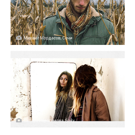
Михаил Мордасов, Сочи
Айсель Амирова
Каспий
Ситара Ибрагимова, Баку