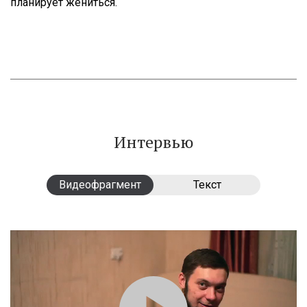
планирует жениться.
Интервью
Видеофрагмент
Видеофрагмент
Текст
Текст