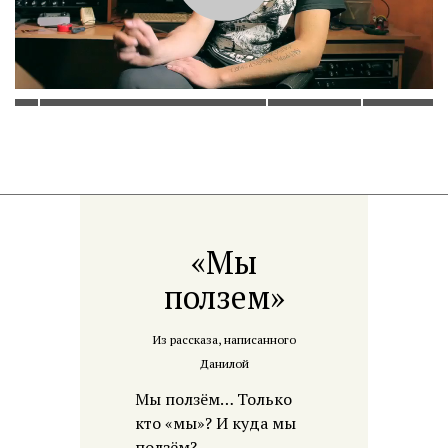
«Мы
ползем»
Из рассказа, написанного
Данилой
Мы ползём… Только
кто «мы»? И куда мы
ползём?