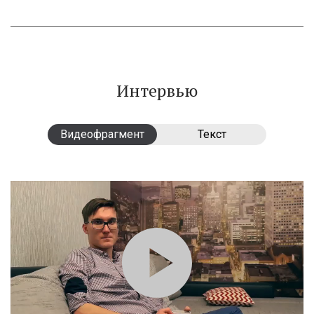
Интервью
Видеофрагмент
Видеофрагмент
Текст
Текст