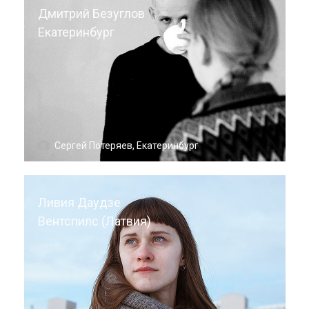
Дмитрий Безуглов
Екатеринбург
Сергей Потеряев, Екатеринбург
Ливия Даудзе
Вентспилс (Латвия)